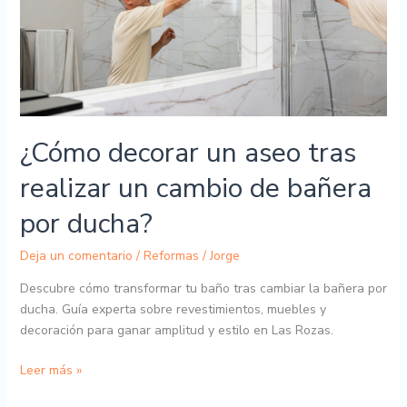
un
cambio
de
bañera
por
ducha?
¿Cómo decorar un aseo tras
realizar un cambio de bañera
por ducha?
Deja un comentario
/
Reformas
/
Jorge
Descubre cómo transformar tu baño tras cambiar la bañera por
ducha. Guía experta sobre revestimientos, muebles y
decoración para ganar amplitud y estilo en Las Rozas.
Leer más »