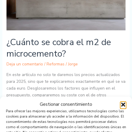
¿Cuánto se cobra el m2 de
microcemento?
Deja un comentario
/
Reformas
/
Jorge
En este artículo no solo te daremos los precios actualizados
para 2025, sino que te explicaremos exactamente en qué se va
cada euro. Desglosaremos los factores que influyen en el
presupuesto, compararemos su coste con el de otros
materiales y te daremos precios orientativos para baños,
Gestionar consentimiento
cocinas y suelos.
Para ofrecer las mejores experiencias, utilizamos tecnologías como las
cookies para almacenar y/o acceder a la información del dispositivo. El
Leer más »
consentimiento de estas tecnologías nos permitirá procesar datos
como el comportamiento de navegación o las identificaciones únicas en