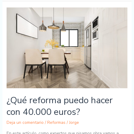
¿Qué
reforma
puedo
hacer
con
40.000
euros?
¿Qué reforma puedo hacer
con 40.000 euros?
Deja un comentario
/
Reformas
/
Jorge
En este artículo, como expertos que pisamos obra vamos a