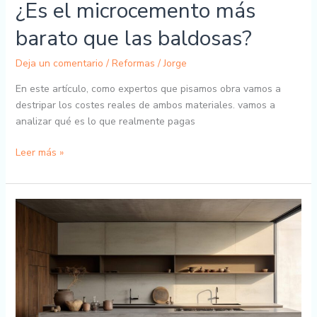
¿Es el microcemento más
barato que las baldosas?
Deja un comentario
/
Reformas
/
Jorge
En este artículo, como expertos que pisamos obra vamos a
destripar los costes reales de ambos materiales. vamos a
analizar qué es lo que realmente pagas
Leer más »
¿Cuánto
se
cobra
el
m2
de
microcemento?