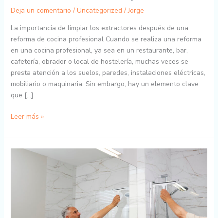
extractores
Deja un comentario
/
Uncategorized
/
Jorge
después
La importancia de limpiar los extractores después de una
de
reforma de cocina profesional Cuando se realiza una reforma
una
en una cocina profesional, ya sea en un restaurante, bar,
reforma
cafetería, obrador o local de hostelería, muchas veces se
de
presta atención a los suelos, paredes, instalaciones eléctricas,
cocina
mobiliario o maquinaria. Sin embargo, hay un elemento clave
profesional
que […]
Leer más »
¿Cómo
decorar
un
aseo
tras
realizar