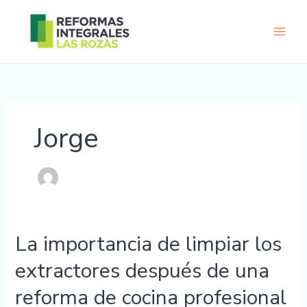
Ir
al
contenido
Jorge
La importancia de limpiar los
La
importancia
extractores después de una
de
limpiar
reforma de cocina profesional
los