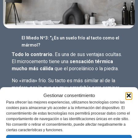
El Miedo Nº3: "¿Es un suelo frío al tacto como el
mármol?
Todo lo contrario.
Es una de sus ventajas ocultas.
El microcemento tiene una
sensación térmica
mucho más cálida
que el porcelánico o la piedra.
No «irradia» frío. Su tacto es más similar al de la
madera, por lo que es muy agradable para caminar
descalzo. Además, es
100% compatible con la
Gestionar consentimiento
instalación de suelo radiante
.
Para ofrecer las mejores experiencias, utilizamos tecnologías como las
cookies para almacenar y/o acceder a la información del dispositivo. El
consentimiento de estas tecnologías nos permitirá procesar datos como el
comportamiento de navegación o las identificaciones únicas en este sitio.
No consentir o retirar el consentimiento, puede afectar negativamente a
ciertas características y funciones.