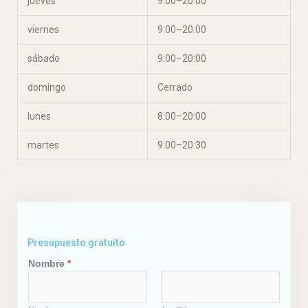
jueves
9:00–20:00
viernes
9:00–20:00
sábado
9:00–20:00
domingo
Cerrado
lunes
8:00–20:00
martes
9:00–20:30
Presupuesto gratuito
C
Nombre
*
o
r
r