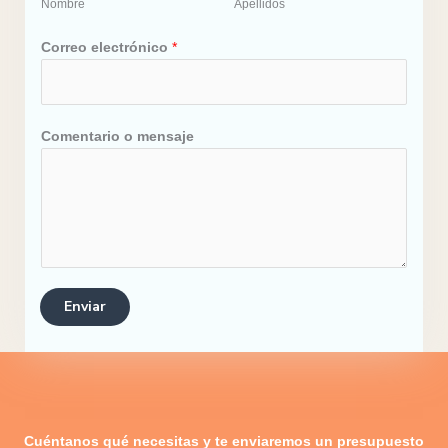
Nombre
Apellidos
e
o
Correo electrónico
*
e
l
e
c
Comentario o mensaje
t
r
ó
n
i
c
o
Enviar
*
Cuéntanos qué necesitas y te enviaremos un presupuesto