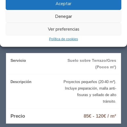
Aceptar
Precios de suelos de
Denegar
Microcemento en Las Rozas
Ver preferencias
Política de cookies
Suelo sobre Terrazo/Gres
(Pocos m²)
Proyectos pequeños (20-40 m²).
Incluye preparación, malla anti-
fisuras y sellado de alto
tránsito.
85€ - 120€ / m²