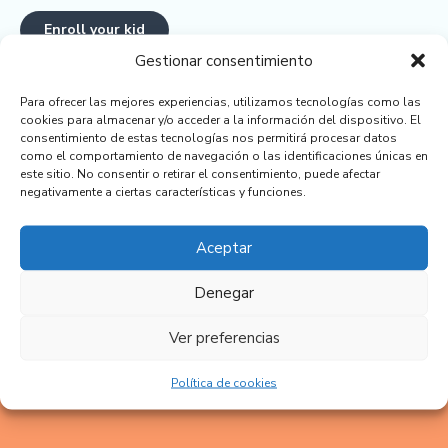
Enroll your kid
Gestionar consentimiento
Para ofrecer las mejores experiencias, utilizamos tecnologías como las
cookies para almacenar y/o acceder a la información del dispositivo. El
Policies and procedures review form
consentimiento de estas tecnologías nos permitirá procesar datos
como el comportamiento de navegación o las identificaciones únicas en
Day care financial agreement
este sitio. No consentir o retirar el consentimiento, puede afectar
negativamente a ciertas características y funciones.
Emergency medical authorization
USDA child enrollment form
Aceptar
Development history
Denegar
Proof of birth
Ver preferencias
Política de cookies