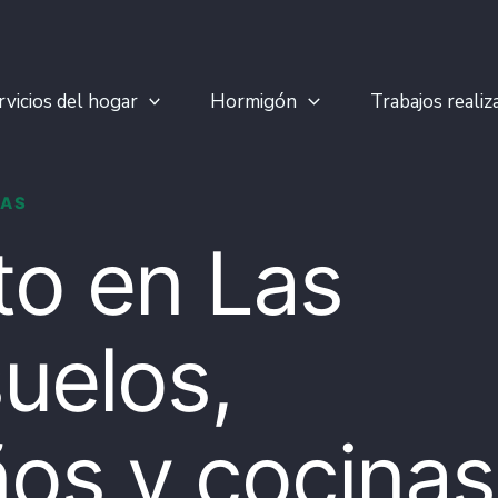
rvicios del hogar
Hormigón
Trabajos realiz
ZAS
o en Las
uelos,
os y cocinas