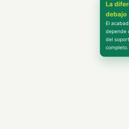
La dife
debajo
El acabad
depende d
del sopor
completo.