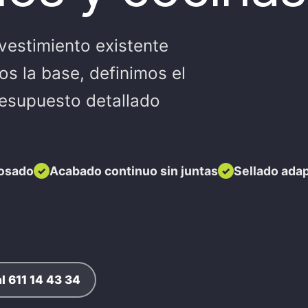
evestimiento existente
s la base, definimos el
esupuesto detallado
osado
Acabado continuo sin juntas
Sellado ada
l 611 14 43 34