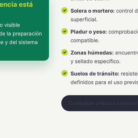
rencia está
Solera o mortero:
control d
superficial.
o visible
Pladur o yeso:
comprobació
e la preparación
compatible.
te y del sistema
Zonas húmedas:
encuentro
y sellado específico.
Suelos de tránsito:
resiste
definidos para el uso previ
Consultar precios orienta