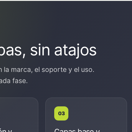
as, sin atajos
la marca, el soporte y el uso.
ada fase.
ón y
Capas base y