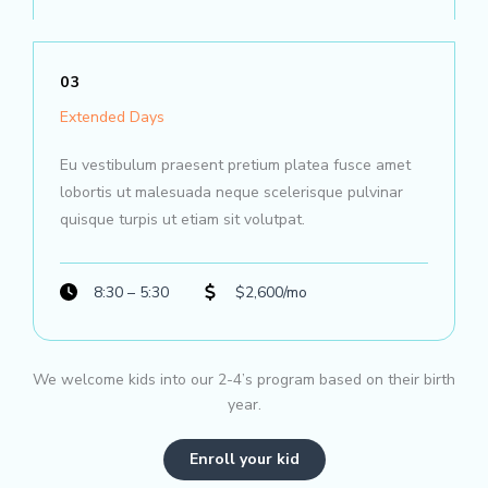
03
Extended Days
Eu vestibulum praesent pretium platea fusce amet
lobortis ut malesuada neque scelerisque pulvinar
quisque turpis ut etiam sit volutpat.​
8:30 – 5:30
$2,600/mo
We welcome kids into our 2-4’s program based on their birth
year.
Enroll your kid