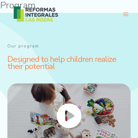
Program
Ir
al
contenido
Our program
Designed to help children realize
their potential