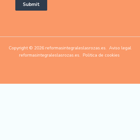
Submit
Copyright © 2026 reformasintegraleslasrozas.es.
Aviso legal
reformasintegraleslasrozas.es.
Politica de cookies